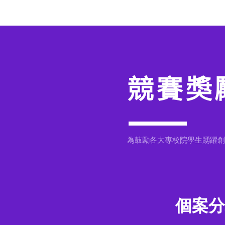
競賽獎
為鼓勵各大專校院學生踴躍創
個案分