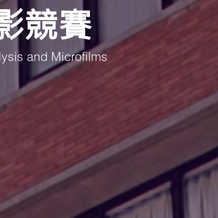
影競賽
ysis and Microfilms