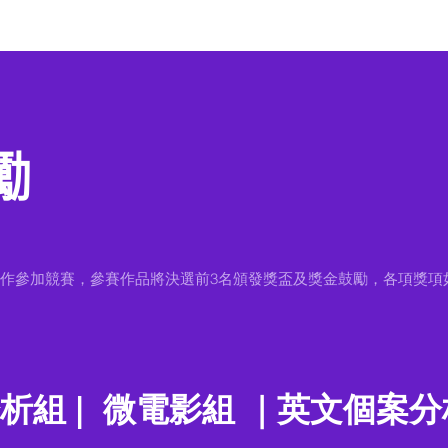
勵
作參加競賽，參賽作品將決選前3名頒發獎盃及獎金鼓勵，各項獎項如
析組 | 微電影組 ｜英文個案