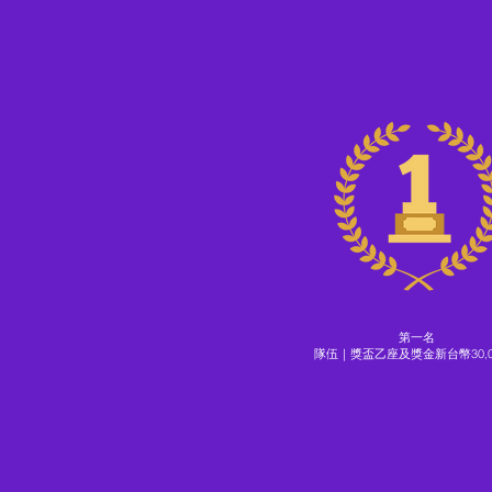
第一名
隊伍｜獎盃乙座及獎金新台幣30,0