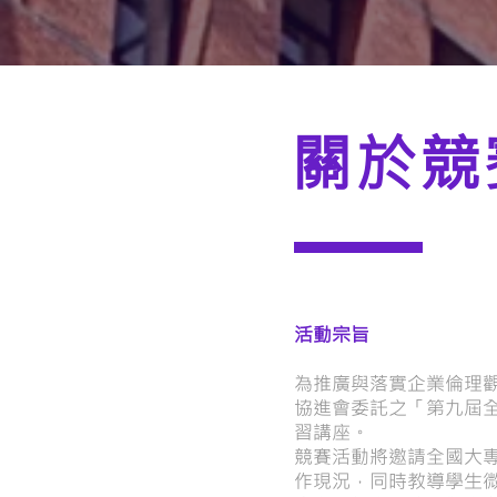
​關於競
活動宗旨
為推廣與落實企業倫理
協進會委託之「第九屆
習講座。
競賽活動將邀請全國大
作現況，同時教導學生